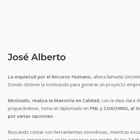
José Alberto
La inquietud por el Recurso Humano,
ahora llamada Gestión
Donde obtiene la motivación para generar un proyecto empre
Motivado, realiza la Maestría en Calidad,
con la idea clara 
preparándose, toma un diplomado en
PNL y COACHING, al t
por varias opciones.
Buscando contar con herramientas novedosas, mientras escu
cambios importantes en las personas por medio de los 7 hábit