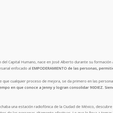
 del Capital Humano, nace en José Alberto durante su formación 
sarial enfocado al
EMPODERAMIENTO de las personas, permiti
de que cualquier proceso de mejora, se da primero en las personas,
iempo en que conoce a Jenny y logran consolidar 90DIEZ. Sie
chaba una estación radiofónica de la Ciudad de México, descub
os de las personas altamente efectivas. Lo que lo lleva a tomar l